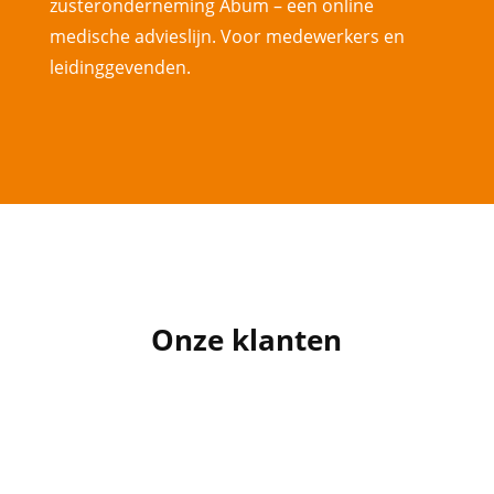
zusteronderneming Abum – een online
medische advieslijn. Voor medewerkers en
leidinggevende
n
.
Onze klanten