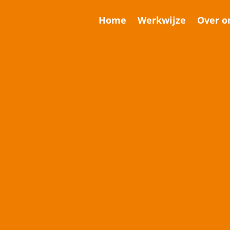
Home
Werkwijze
Over o
ndevalua