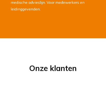
medische advieslijn. Voor medewerkers en
leidinggevende
n
.
Onze klanten