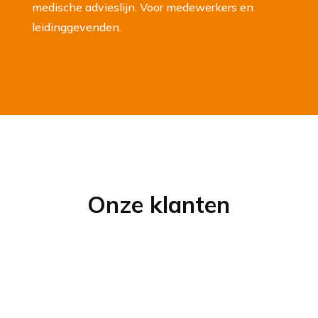
medische advieslijn. Voor medewerkers en
leidinggevende
n
.
Onze klanten